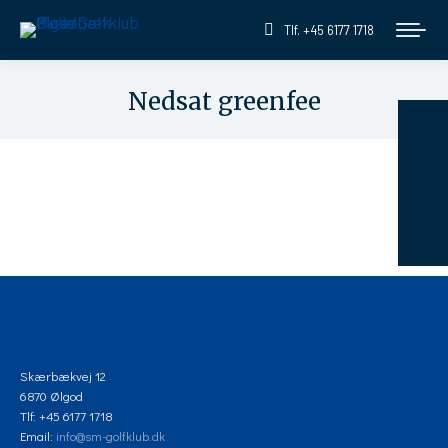
Tlf. +45 6177 1718
Nedsat greenfee
You are here:
Skærbækvej 12
6870 Ølgod
Tlf: +45 6177 1718
Email:
info@sm-golfklub.dk