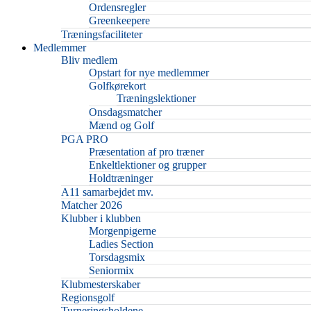
Ordensregler
Greenkeepere
Træningsfaciliteter
Medlemmer
Bliv medlem
Opstart for nye medlemmer
Golfkørekort
Træningslektioner
Onsdagsmatcher
Mænd og Golf
PGA PRO
Præsentation af pro træner
Enkeltlektioner og grupper
Holdtræninger
A11 samarbejdet mv.
Matcher 2026
Klubber i klubben
Morgenpigerne
Ladies Section
Torsdagsmix
Seniormix
Klubmesterskaber
Regionsgolf
Turneringsholdene