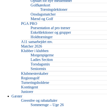
Opstart for nye medlemmer
Golfkørekort
Træningslektioner
Onsdagsmatcher
Mænd og Golf
PGA PRO
Præsentation af pro træner
Enkeltlektioner og grupper
Holdtræninger
A11 samarbejdet mv.
Matcher 2026
Klubber i klubben
Morgenpigerne
Ladies Section
Torsdagsmix
Seniormix
Klubmesterskaber
Regionsgolf
Turneringsholdene
Kontingent
Juniorer
Gæster
Greenfee og rabataftaler
Sommeruge – Uge 26