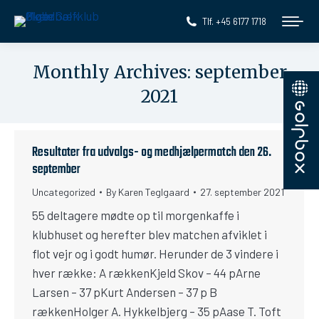
Tlf. +45 6177 1718
Monthly Archives:
september
2021
You are here:
Resultater fra udvalgs- og medhjælpermatch den 26.
september
Uncategorized
By
Karen Teglgaard
27. september 2021
55 deltagere mødte op til morgenkaffe i
klubhuset og herefter blev matchen afviklet i
flot vejr og i godt humør. Herunder de 3 vindere i
hver række: A rækkenKjeld Skov – 44 pArne
Larsen – 37 pKurt Andersen – 37 p B
rækkenHolger A. Hykkelbjerg – 35 pAase T. Toft