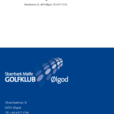
Skærbækvej 12
6870 Ølgod
Tlf: +45 6177 1718