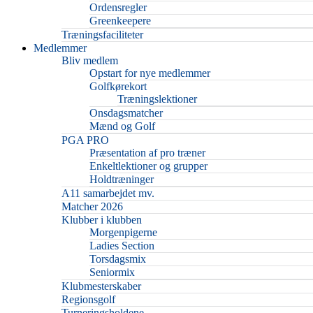
Ordensregler
Greenkeepere
Træningsfaciliteter
Medlemmer
Bliv medlem
Opstart for nye medlemmer
Golfkørekort
Træningslektioner
Onsdagsmatcher
Mænd og Golf
PGA PRO
Præsentation af pro træner
Enkeltlektioner og grupper
Holdtræninger
A11 samarbejdet mv.
Matcher 2026
Klubber i klubben
Morgenpigerne
Ladies Section
Torsdagsmix
Seniormix
Klubmesterskaber
Regionsgolf
Turneringsholdene