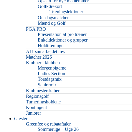
Opstart for nye medlemmer
Golfkørekort
Træningslektioner
Onsdagsmatcher
Mænd og Golf
PGA PRO
Præsentation af pro træner
Enkeltlektioner og grupper
Holdtræninger
A11 samarbejdet mv.
Matcher 2026
Klubber i klubben
Morgenpigerne
Ladies Section
Torsdagsmix
Seniormix
Klubmesterskaber
Regionsgolf
Turneringsholdene
Kontingent
Juniorer
Gæster
Greenfee og rabataftaler
Sommeruge – Uge 26