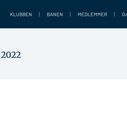
KLUBBEN
BANEN
MEDLEMMER
G
 2022
sterskaber 2022. Vi siger tillykke til: Damer: Ida Nielsen, 27
en (udenfor klubmesterskaberne) Sune Birkedahl Jørgensen, 8