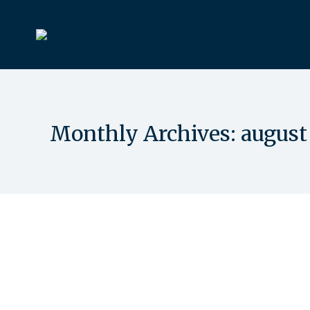
Monthly Archives:
august
Klubmestre 2022
Uncategorized
By
Karen Teglgaard
29. august 2022
Den 25.- 27. august afviklede golfklubben Klubme
171 Veteran: Karl Peter Larsen, 172 A-B-C rækk