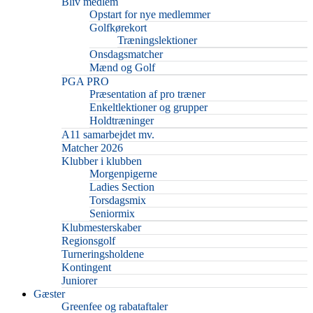
Bliv medlem
Opstart for nye medlemmer
Golfkørekort
Træningslektioner
Onsdagsmatcher
Mænd og Golf
PGA PRO
Præsentation af pro træner
Enkeltlektioner og grupper
Holdtræninger
A11 samarbejdet mv.
Matcher 2026
Klubber i klubben
Morgenpigerne
Ladies Section
Torsdagsmix
Seniormix
Klubmesterskaber
Regionsgolf
Turneringsholdene
Kontingent
Juniorer
Gæster
Greenfee og rabataftaler