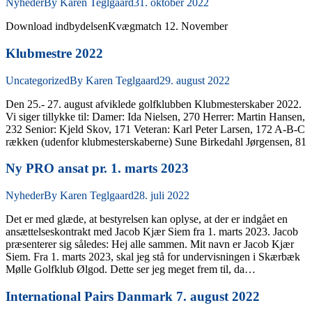
Nyheder
By
Karen Teglgaard
31. oktober 2022
Download indbydelsenKvægmatch 12. November
Klubmestre 2022
Uncategorized
By
Karen Teglgaard
29. august 2022
Den 25.- 27. august afviklede golfklubben Klubmesterskaber 2022.
Vi siger tillykke til: Damer: Ida Nielsen, 270 Herrer: Martin Hansen,
232 Senior: Kjeld Skov, 171 Veteran: Karl Peter Larsen, 172 A-B-C
rækken (udenfor klubmesterskaberne) Sune Birkedahl Jørgensen, 81
Ny PRO ansat pr. 1. marts 2023
Nyheder
By
Karen Teglgaard
28. juli 2022
Det er med glæde, at bestyrelsen kan oplyse, at der er indgået en
ansættelseskontrakt med Jacob Kjær Siem fra 1. marts 2023. Jacob
præsenterer sig således: Hej alle sammen. Mit navn er Jacob Kjær
Siem. Fra 1. marts 2023, skal jeg stå for undervisningen i Skærbæk
Mølle Golfklub Ølgod. Dette ser jeg meget frem til, da…
International Pairs Danmark 7. august 2022