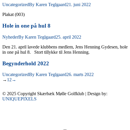
Uncategorized
By
Karen Teglgaard
21. juni 2022
Plakat (003)
Hole in one på hul 8
Nyheder
By
Karen Teglgaard
25. april 2022
Den 21. april lavede klubbens medlem, Jens Henning Gydesen, hole
in one på hul 8. Stort tillykke til Jens Henning.
Begynderhold 2022
Uncategorized
By
Karen Teglgaard
26. marts 2022
→
1
2
→
© 2025 Copyright Skærbæk Mølle Golfklub | Design by:
UNIQUEPIXELS