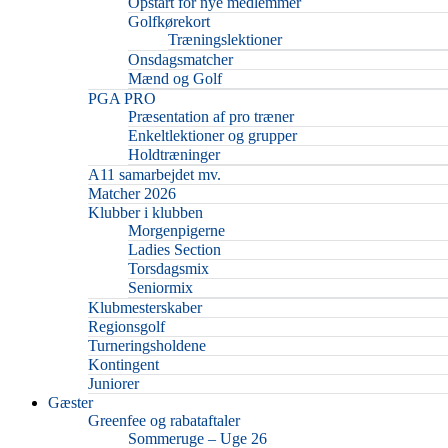
Opstart for nye medlemmer
Golfkørekort
Træningslektioner
Onsdagsmatcher
Mænd og Golf
PGA PRO
Præsentation af pro træner
Enkeltlektioner og grupper
Holdtræninger
A11 samarbejdet mv.
Matcher 2026
Klubber i klubben
Morgenpigerne
Ladies Section
Torsdagsmix
Seniormix
Klubmesterskaber
Regionsgolf
Turneringsholdene
Kontingent
Juniorer
Gæster
Greenfee og rabataftaler
Sommeruge – Uge 26