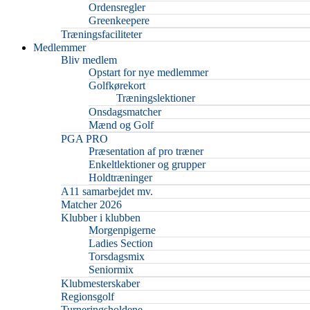
Ordensregler
Greenkeepere
Træningsfaciliteter
Medlemmer
Bliv medlem
Opstart for nye medlemmer
Golfkørekort
Træningslektioner
Onsdagsmatcher
Mænd og Golf
PGA PRO
Præsentation af pro træner
Enkeltlektioner og grupper
Holdtræninger
A11 samarbejdet mv.
Matcher 2026
Klubber i klubben
Morgenpigerne
Ladies Section
Torsdagsmix
Seniormix
Klubmesterskaber
Regionsgolf
Turneringsholdene