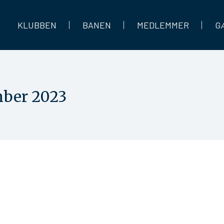
KLUBBEN
BANEN
MEDLEMMER
G
ber 2023
Johannessen hole in one på banens hul 10. Eva deltog i Ladies