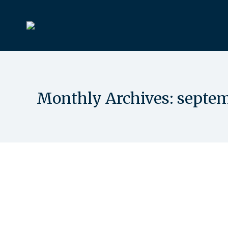
Monthly Archives:
septem
Hole in one på hul 10
Nyheder
By
Karen Teglgaard
23. september 2023
Tirsdag den 12. september 2023 lavede Eva Holt 
Oprykning til 5. division