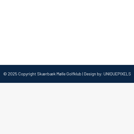
 Vejle, hvor vores hold gjorde det godt blandt 14 andre hold. M
 klaret det med bravur! Efter tre singler og to foursomes kunne 
© 2025 Copyright Skærbæk Mølle Golfklub | Design by:
UNIQUEPIXELS