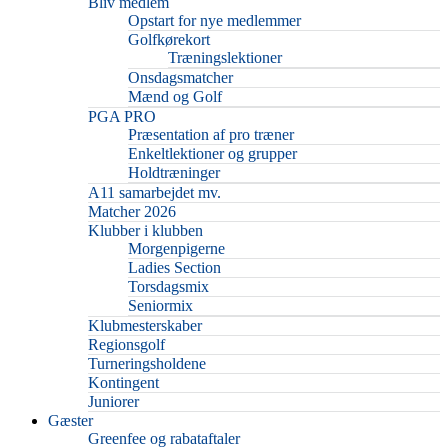
Bliv medlem
Opstart for nye medlemmer
Golfkørekort
Træningslektioner
Onsdagsmatcher
Mænd og Golf
PGA PRO
Præsentation af pro træner
Enkeltlektioner og grupper
Holdtræninger
A11 samarbejdet mv.
Matcher 2026
Klubber i klubben
Morgenpigerne
Ladies Section
Torsdagsmix
Seniormix
Klubmesterskaber
Regionsgolf
Turneringsholdene
Kontingent
Juniorer
Gæster
Greenfee og rabataftaler