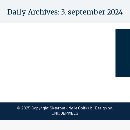
Daily Archives:
3. september 2024
You are here:
Udvalgs- og medhjælpermatch
Uncategorized
By
Erling Simmelsgaard
3. september 2024
Hermed invitation til årets udvalgs- og
medhjælpermatch d. 22. september 2024
© 2025 Copyright Skærbæk Mølle Golfklub | Design by:
UNIQUEPIXELS