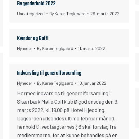
Begynderhold 2022
Uncategorized
By
Karen Teglgaard
26. marts 2022
Kvinder og Golf!
Nyheder
By
Karen Teglgaard
11. marts 2022
Indvarsling til generalforsamling
Nyheder
By
Karen Teglgaard
10. januar 2022
Hermed indvarsles til generalforsamling i
Skærbæk Mølle Golfklub Ølgod onsdag den 9.
marts 2022, kl. 19.00 på Hotel Hjedding.
Dagsorden udsendes ultimo februar måned. I
henhold til vedtægternes § 6 skal forslag fra
medlemmerne, for at kunne behandles på en