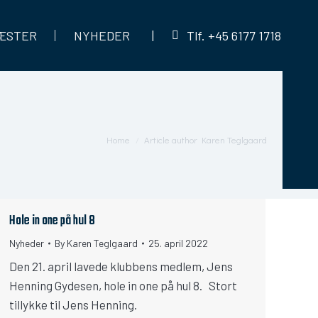
ÆSTER
NYHEDER
|
Tlf. +45 6177 1718
You are here:
Home
Article author Karen Teglgaard
Hole in one på hul 8
Nyheder
By
Karen Teglgaard
25. april 2022
Den 21. april lavede klubbens medlem, Jens
Henning Gydesen, hole in one på hul 8. Stort
tillykke til Jens Henning.